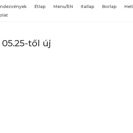
endezvények
Étlap
Menu/EN
Itallap
Borlap
Het
olat
5.25-től új