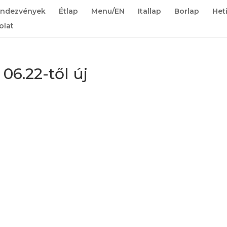
endezvények
Étlap
Menu/EN
Itallap
Borlap
Het
olat
6.22-től új